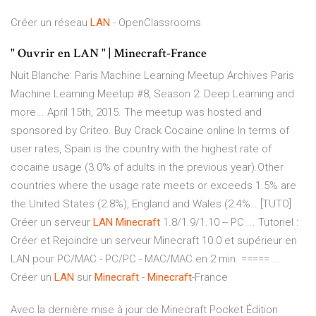
Créer un réseau
LAN
- OpenClassrooms
" Ouvrir en LAN " | Minecraft-France
Nuit Blanche: Paris Machine Learning Meetup Archives
Paris
Machine Learning Meetup #8, Season 2: Deep Learning and
more... April 15th, 2015. The meetup was hosted and
sponsored by Criteo.
Buy Crack Cocaine online
In terms of
user rates, Spain is the country with the highest rate of
cocaine usage (3.0% of adults in the previous year).Other
countries where the usage rate meets or exceeds 1.5% are
the United States (2.8%), England and Wales (2.4%… [TUTO]
Créer un serveur
LAN
Minecraft
1.8/1.9/1.10 -- PC ... Tutoriel :
Créer et Rejoindre un serveur Minecraft 10.0 et supérieur en
LAN pour PC/MAC - PC/PC - MAC/MAC en 2 min. ===== ...
Créer un
LAN
sur
Minecraft
-
Minecraft
-France
Avec la dernière mise à jour de Minecraft Pocket Édition