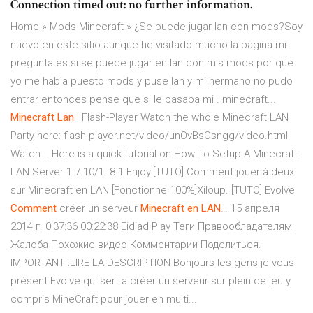
Connection timed out: no further information.
Home » Mods Minecraft » ¿Se puede jugar lan con mods?Soy
nuevo en este sitio aunque he visitado mucho la pagina mi
pregunta es si se puede jugar en lan con mis mods por que
yo me habia puesto mods y puse lan y mi hermano no pudo
entrar entonces pense que si le pasaba mi . minecraft...
Minecraft
Lan
| Flash-Player Watch the whole Minecraft LAN
Party here: flash-player.net/video/unOvBsOsngg/video.html
Watch ...Here is a quick tutorial on How To Setup A Minecraft
LAN Server 1.7.10/1. 8.1 Enjoy![TUTO] Comment jouer à deux
sur Minecraft en LAN [Fonctionne 100%]Xiloup. [TUTO] Evolve:
Comment
créer un serveur
Minecraft
en
LAN
… 15 апреля
2014 г. 0:37:36 00:22:38 Eidiad Play Теги Правообладателям
Жалоба Похожие видео Комментарии Поделиться.
IMPORTANT :LIRE LA DESCRIPTION Bonjours les gens je vous
présent Evolve qui sert a créer un serveur sur plein de jeu y
compris MineCraft pour jouer en multi...