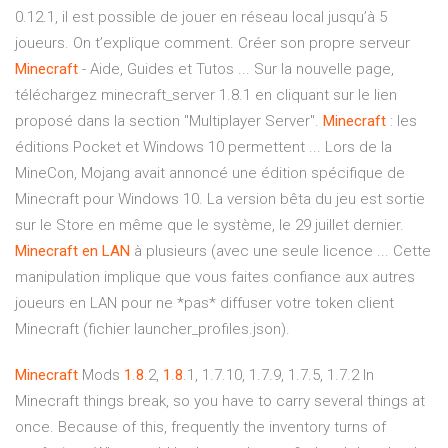
0.12.1, il est possible de jouer en réseau local jusqu’à 5
joueurs. On t’explique comment. Créer son propre serveur
Minecraft
- Aide, Guides et Tutos ... Sur la nouvelle page,
téléchargez minecraft_server 1.8.1 en cliquant sur le lien
proposé dans la section "Multiplayer Server".
Minecraft
: les
éditions Pocket et Windows 10 permettent ... Lors de la
MineCon, Mojang avait annoncé une édition spécifique de
Minecraft pour Windows 10. La version bêta du jeu est sortie
sur le Store en même que le système, le 29 juillet dernier.
Minecraft
en LAN
à plusieurs (avec une seule licence ... Cette
manipulation implique que vous faites confiance aux autres
joueurs en LAN pour ne *pas* diffuser votre token client
Minecraft (fichier launcher_profiles.json).
Minecraft
Mods
1
.
8
.2,
1
.
8
.1, 1.7.10, 1.7.9, 1.7.5, 1.7.2 In
Minecraft things break, so you have to carry several things at
once. Because of this, frequently the inventory turns of