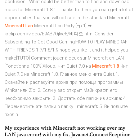
confusion...What could be better than to find and download
mods for Minecraft 1.8.1. Thanks to them you can get a lot of
opportunities that you will not see in the standard Minecraft.
Minecraft
Lan
Minecraft Lan Party [Ep 1] ➡
krclip.com/video/E9AB7Ojlye8/비디오.html Consider
Subscribing To Get Good Gaming!HOW TO PLAY MINECRAFT
WITH FRIENDS 1.7/1.8/1.9 hope you like it and it helped you
make[TUTO] Comment jouer à deux sur Minecraft en LAN
[Fonctionne 100%]Xiloup. Чит Quiet 7.0 на
Minecraft
1
.
8
Чит
Quiet 7.0 на Minecraft 1.8. Главное меню чита Quiet.1.
Cкачайте и распакуйте архив при помощи программы
WinRar или Zip; 2. Если у вас открыт Майнкрафт, его
необходимо закрыть; 3. Достать обе папки из архива; 4.
Переместить эти папки в папку . minecraft; 5. Выполните
вход в...
My experience with Minecraft not working over my
LAN java error! with my fix. Java.net.ConnectEception: