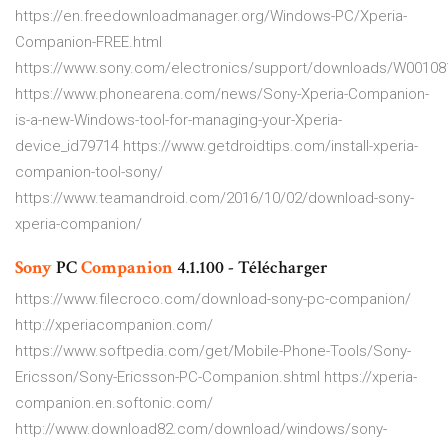
https://en.freedownloadmanager.org/Windows-PC/Xperia-
Companion-FREE.html
https://www.sony.com/electronics/support/downloads/W00108
https://www.phonearena.com/news/Sony-Xperia-Companion-
is-a-new-Windows-tool-for-managing-your-Xperia-
device_id79714 https://www.getdroidtips.com/install-xperia-
companion-tool-sony/
https://www.teamandroid.com/2016/10/02/download-sony-
xperia-companion/
Sony
PC
Companion
4.1.100 - Télécharger
https://www.filecroco.com/download-sony-pc-companion/
http://xperiacompanion.com/
https://www.softpedia.com/get/Mobile-Phone-Tools/Sony-
Ericsson/Sony-Ericsson-PC-Companion.shtml https://xperia-
companion.en.softonic.com/
http://www.download82.com/download/windows/sony-