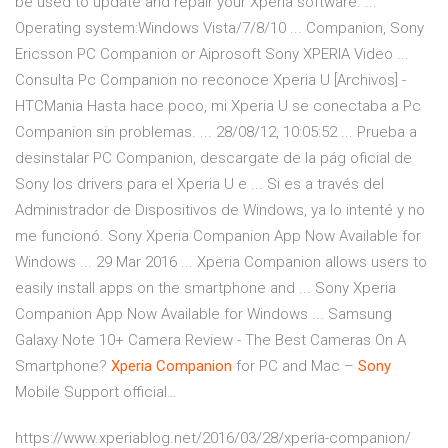
be used to update and repair your Xperia software. ...
Operating system:Windows Vista/7/8/10 ... Companion, Sony
Ericsson PC Companion or Aiprosoft Sony XPERIA Video ...
Consulta Pc Companion no reconoce Xperia U [Archivos] -
HTCMania Hasta hace poco, mi Xperia U se conectaba a Pc
Companion sin problemas. ... 28/08/12, 10:05:52 ... Prueba a
desinstalar PC Companion, descargate de la pág oficial de
Sony los drivers para el Xperia U e ... Si es a través del
Administrador de Dispositivos de Windows, ya lo intenté y no
me funcionó. Sony Xperia Companion App Now Available for
Windows ... 29 Mar 2016 ... Xperia Companion allows users to
easily install apps on the smartphone and ... Sony Xperia
Companion App Now Available for Windows ... Samsung
Galaxy Note 10+ Camera Review - The Best Cameras On A
Smartphone?
Xperia
Companion
for PC and Mac –
Sony
Mobile Support official…
https://www.xperiablog.net/2016/03/28/xperia-companion/