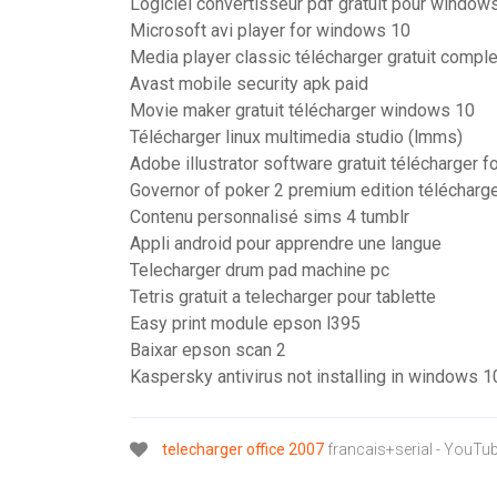
Logiciel convertisseur pdf gratuit pour window
Microsoft avi player for windows 10
Media player classic télécharger gratuit compl
Avast mobile security apk paid
Movie maker gratuit télécharger windows 10
Télécharger linux multimedia studio (lmms)
Adobe illustrator software gratuit télécharger f
Governor of poker 2 premium edition télécharg
Contenu personnalisé sims 4 tumblr
Appli android pour apprendre une langue
Telecharger drum pad machine pc
Tetris gratuit a telecharger pour tablette
Easy print module epson l395
Baixar epson scan 2
Kaspersky antivirus not installing in windows 1
telecharger
office
2007
francais+serial - YouTu