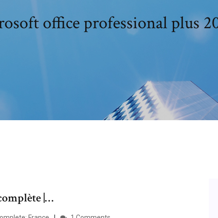
osoft office professional plus 
complète |…
omplete: France
1 Comments