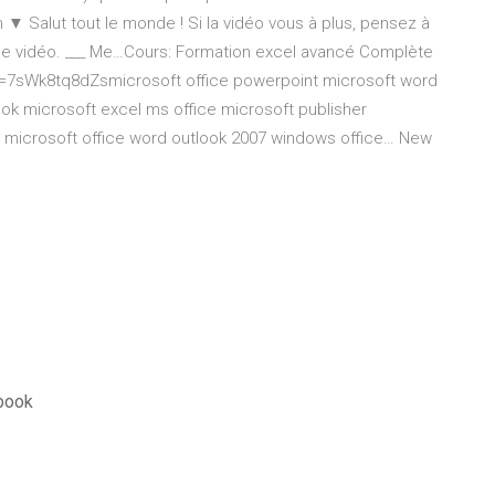
▼ Salut tout le monde ! Si la vidéo vous à plus, pensez à
 de vidéo. ___ Me…Cours: Formation excel avancé Complète
=7sWk8tq8dZsmicrosoft office powerpoint microsoft word
ook microsoft excel ms office microsoft publisher
 microsoft office word outlook 2007 windows office…
New
ebook