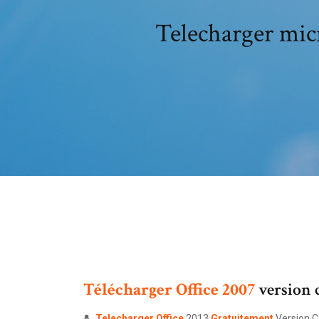
Telecharger micr
Télécharger
Office
2007
version 
Telecharger
Office
2013
Gratuitement
Version C