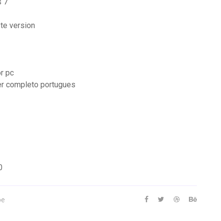
s 7
ete version
or pc
er completo portugues
0
be